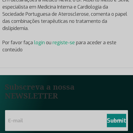
especialista em Medicina Interna e Cardiologia da
Sociedade Portuguesa de Aterosclerose, comenta o papel
das combinações terapêuticas no tratamento da
dislipidemia.
Por favor faça
login
ou
registe-se
para aceder a este
conteúdo
Subscreva a nossa
NEWSLETTER
E
m
Submit
a
i