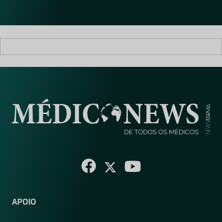
l
*
APOIO