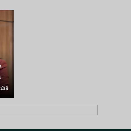
a
a
nhã