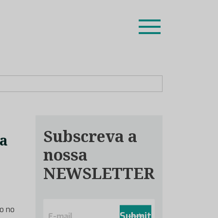
ion leaders das respetivas especialidades.
Subscreva a
ca
nossa
NEWSLETTER
E
do no
m
Submit