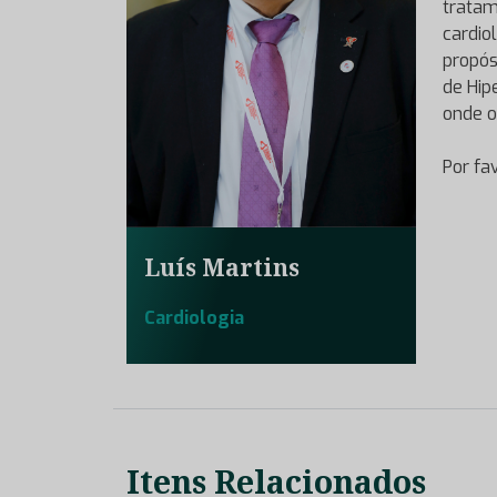
tratam
cardio
propós
de Hip
onde o
Por fa
Luís Martins
Cardiologia
Itens Relacionados