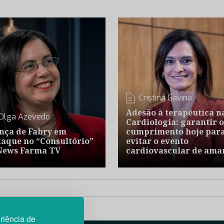
Cristina Gavina
Adesão à terapêutica n
Olga Azevedo
Cardiologia: garantir o
nça de Fabry em
cumprimento hoje par
taque no “Consultório”
evitar o evento
News Farma TV
cardiovascular de ama
riência de