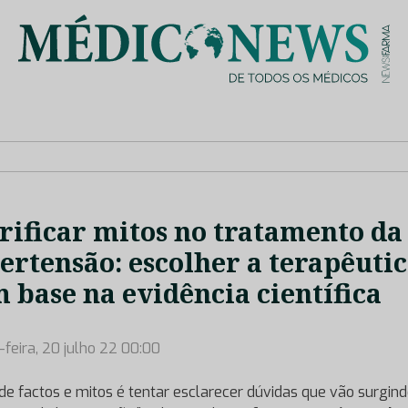
is de saúde no nosso país, através de depoimentos dos key opin
rificar mitos no tratamento da
ertensão: escolher a terapêuti
 base na evidência científica
-feira, 20 julho 22 00:00
 de factos e mitos é tentar esclarecer dúvidas que vão surgin