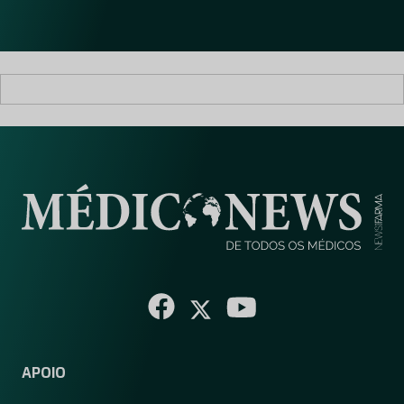
l
*
APOIO