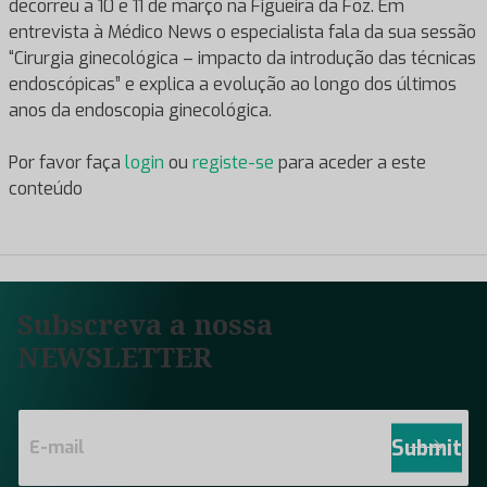
decorreu a 10 e 11 de março na Figueira da Foz. Em
entrevista à Médico News o especialista fala da sua sessão
“Cirurgia ginecológica – impacto da introdução das técnicas
endoscópicas” e explica a evolução ao longo dos últimos
anos da endoscopia ginecológica.
Por favor faça
login
ou
registe-se
para aceder a este
conteúdo
Subscreva a nossa
NEWSLETTER
E
m
Submit
a
i