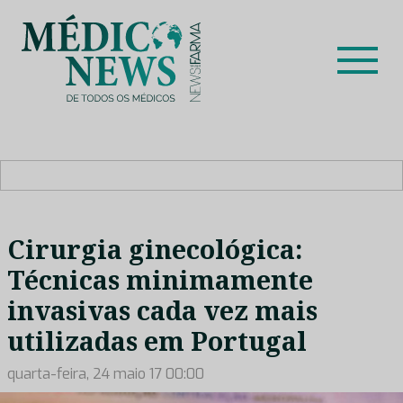
Skip
to
content
Médico News
Dar voz à experiência clínica dos profissionais de saúde
no nosso país, através de depoimentos dos key opinion
leaders das respetivas especialidades.
Cirurgia ginecológica:
Técnicas minimamente
invasivas cada vez mais
utilizadas em Portugal
quarta-feira, 24 maio 17 00:00