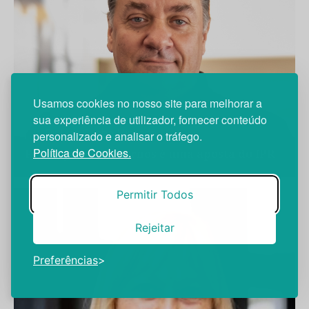
Usamos cookies no nosso site para melhorar a
sua experiência de utilizador, fornecer conteúdo
Dr. Luís Cunha Miranda
personalizado e analisar o tráfego.
Política de Cookies.
Formação dos internos é uma aposta do IPR
Permitir Todos
Rejeitar
Preferências