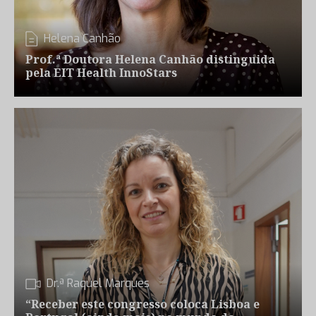
Helena Canhão
Prof.ª Doutora Helena Canhão distinguida
pela EIT Health InnoStars
Dr.ª Raquel Marques
“Receber este congresso coloca Lisboa e