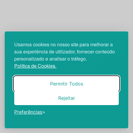
Usamos cookies no nosso site para melhorar a
sua experiência de utilizador, fornecer conteúdo
Prof. Doutor Mario Ramirez
personalizado e analisar o tráfego.
Prof. Doutor Mario Ramirez responde aos
Política de Cookies.
caminhos da vacinação pediátrica
Permitir Todos
Rejeitar
Preferências