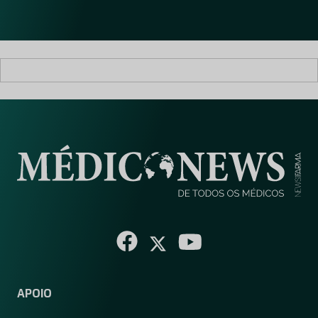
l
*
APOIO