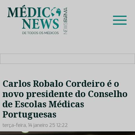
Skip
to
content
Médico News
Dar voz à experiência clínica dos profissionais de saúde
no nosso país, através de depoimentos dos key opinion
leaders das respetivas especialidades.
Carlos Robalo Cordeiro é o
novo presidente do Conselho
de Escolas Médicas
Portuguesas
terça-feira, 14 janeiro 25 12:22