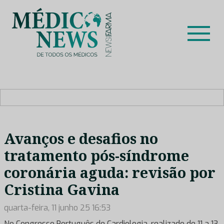
Skip
to
content
Médico News
Dar voz à experiência clínica dos profissionais de saúde
no nosso país, através de depoimentos dos key opinion
leaders das respetivas especialidades.
Avanços e desafios no
tratamento pós-síndrome
coronária aguda: revisão por
Cristina Gavina
quarta-feira, 11 junho 25 16:53
No Congresso Português de Cardiologia, realizado de 11 a 13