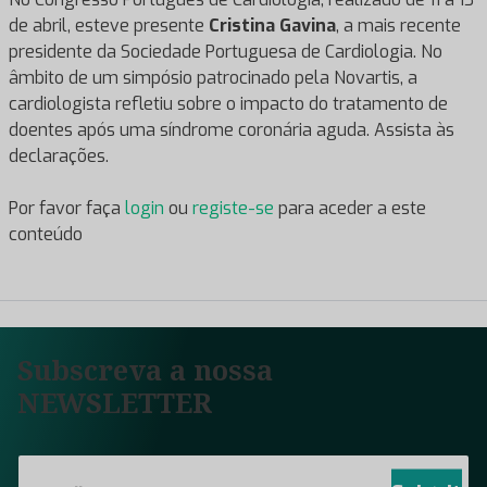
de abril, esteve presente
Cristina Gavina
, a mais recente
presidente da Sociedade Portuguesa de Cardiologia. No
âmbito de um simpósio patrocinado pela Novartis, a
cardiologista refletiu sobre o impacto do tratamento de
doentes após uma síndrome coronária aguda. Assista às
declarações.
Por favor faça
login
ou
registe-se
para aceder a este
conteúdo
Subscreva a nossa
NEWSLETTER
E
m