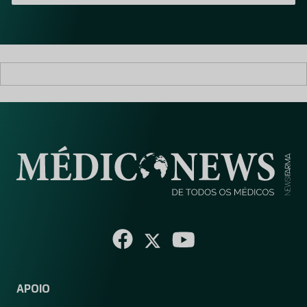
i
l
*
APOIO