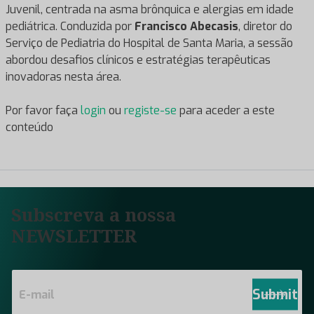
Juvenil, centrada na asma brônquica e alergias em idade
pediátrica. Conduzida por
Francisco Abecasis
, diretor do
Serviço de Pediatria do Hospital de Santa Maria, a sessão
abordou desafios clínicos e estratégias terapêuticas
inovadoras nesta área.
Por favor faça
login
ou
registe-se
para aceder a este
conteúdo
Subscreva a nossa
NEWSLETTER
E
m
Submit
a