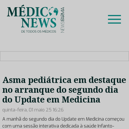
Skip
to
content
Médico News
Dar voz à experiência clínica dos profissionais de saúde
no nosso país, através de depoimentos dos key opinion
leaders das respetivas especialidades.
Asma pediátrica em destaque
no arranque do segundo dia
do Update em Medicina
quinta-feira, 01 maio 25 16:26
A manhã do segundo dia do Update em Medicina começou
com uma sessão interativa dedicada à saúde Infanto-