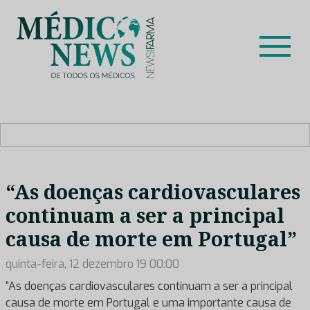
Skip
to
content
Médico News
Dar voz à experiência clínica dos profissionais de saúde
no nosso país, através de depoimentos dos key opinion
leaders das respetivas especialidades.
“As doenças cardiovasculares
continuam a ser a principal
causa de morte em Portugal”
quinta-feira, 12 dezembro 19 00:00
“As doenças cardiovasculares continuam a ser a principal
causa de morte em Portugal e uma importante causa de