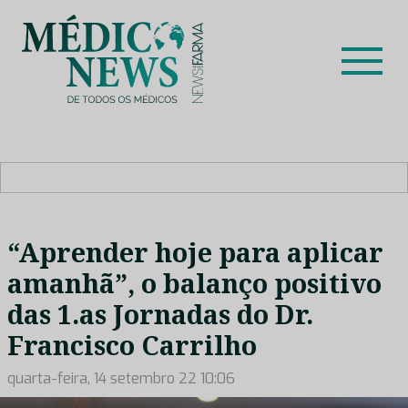
Skip
to
content
Médico News
Dar voz à experiência clínica dos profissionais de saúde
no nosso país, através de depoimentos dos key opinion
leaders das respetivas especialidades.
“Aprender hoje para aplicar
amanhã”, o balanço positivo
das 1.as Jornadas do Dr.
Francisco Carrilho
quarta-feira, 14 setembro 22 10:06