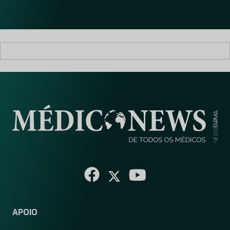
l
*
APOIO