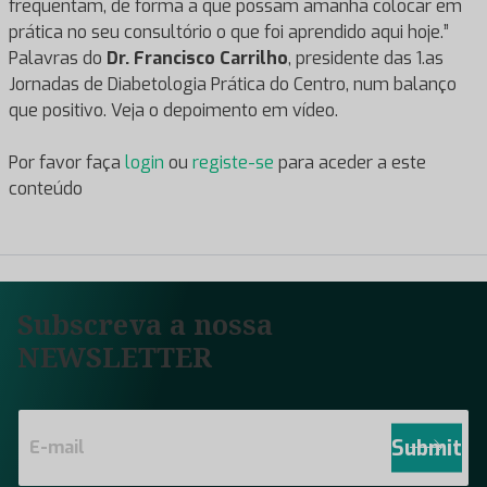
frequentam, de forma a que possam amanhã colocar em
prática no seu consultório o que foi aprendido aqui hoje.”
Palavras do
Dr. Francisco Carrilho
, presidente das 1.as
Jornadas de Diabetologia Prática do Centro, num balanço
que positivo. Veja o depoimento em vídeo.
Por favor faça
login
ou
registe-se
para aceder a este
conteúdo
Subscreva a nossa
NEWSLETTER
E
m
Submit
a
i