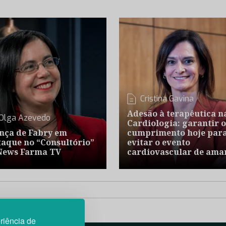
Cristina Gavina
Adesão à terapêutica n
Olga Azevedo
Cardiologia: garantir o
nça de Fabry em
cumprimento hoje par
taque no “Consultório”
evitar o evento
News Farma TV
cardiovascular de ama
riência de