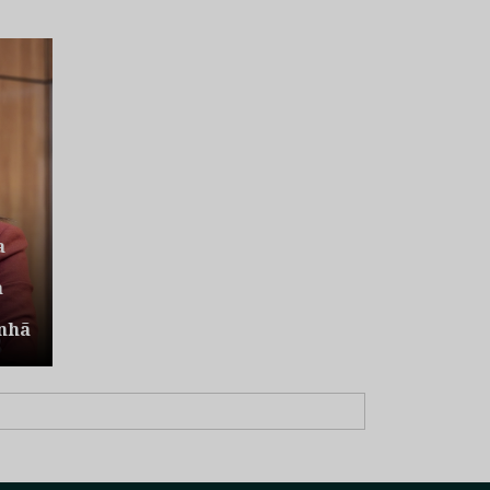
a
a
nhã