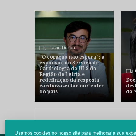
David Durão
“O coração não espera”: a
expansão do Serviço de
Cardiologia da ULS da
Região de Leiria e
redefinição da resposta
Doe
cardiovascular no Centro
des
do país
da 
Usamos cookies no nosso site para melhorar a sua expe