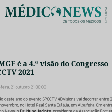
is de saúde no nosso país, através de depoimentos dos key opin
GF é a 4.ª visão do Congresso
CCTV 2021
-feira, 21 outubro 21 00:00
ão deste ano do evento SPCCTV 4DVisions vai decorrer entre 
novembro, no Hotel Real Santa Eulália, em Albufeira. Em entr
co News, o
Dr. Nuno Jacinto
, presidente da Associação Portu