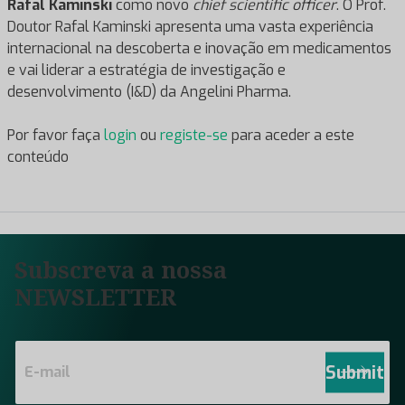
Rafal Kaminski
como novo
chief scientific officer
. O Prof.
Doutor Rafal Kaminski apresenta uma vasta experiência
internacional na descoberta e inovação em medicamentos
e vai liderar a estratégia de investigação e
desenvolvimento (I&D) da Angelini Pharma.
Por favor faça
login
ou
registe-se
para aceder a este
conteúdo
Subscreva a nossa
NEWSLETTER
E
m
Submit
a
i