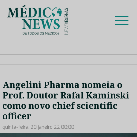
Skip
to
content
Médico News
Dar voz à experiência clínica dos profissionais de saúde
no nosso país, através de depoimentos dos key opinion
leaders das respetivas especialidades.
Angelini Pharma nomeia o
Prof. Doutor Rafal Kaminski
como novo chief scientific
officer
quinta-feira, 20 janeiro 22 00:00