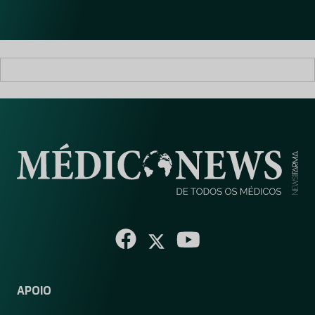
l
*
APOIO