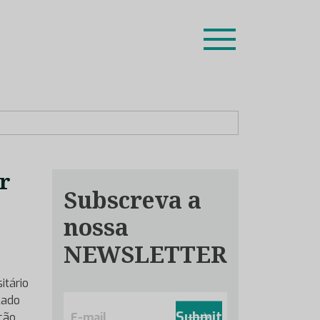
ion leaders das respetivas especialidades.
r
Subscreva a
nossa
NEWSLETTER
itário
E
lado
m
Submit
ação