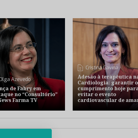
Cristina Gavina
Adesão à terapêutica n
Olga Azevedo
Cardiologia: garantir o
nça de Fabry em
cumprimento hoje par
taque no “Consultório”
evitar o evento
News Farma TV
cardiovascular de ama