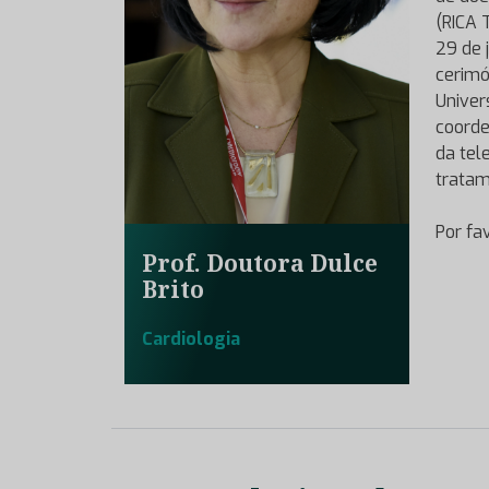
(RICA 
29 de 
cerimó
Univer
coorde
da tel
tratam
Por fa
Prof. Doutora Dulce
Brito
Cardiologia