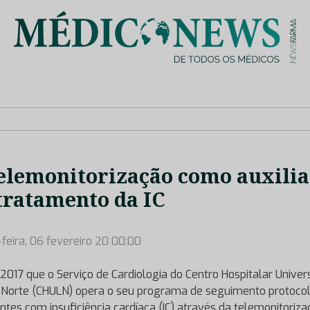
is de saúde no nosso país, através de depoimentos dos key opin
elemonitorização como auxilia
tratamento da IC
-feira, 06 fevereiro 20 00:00
2017 que o Serviço de Cardiologia do Centro Hospitalar Univers
 Norte (CHULN) opera o seu programa de seguimento protoco
ntes com insuficiência cardíaca (IC) através da telemonitoriz