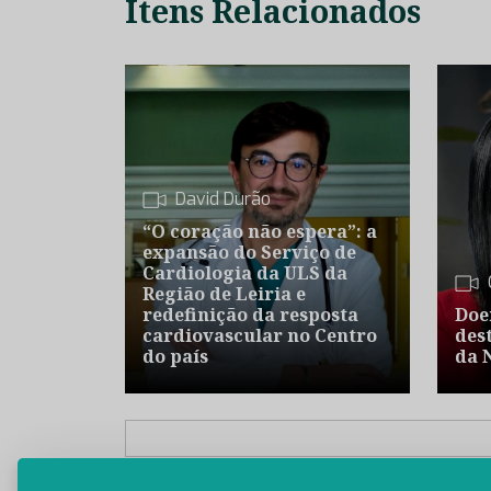
Itens Relacionados
David Durão
“O coração não espera”: a
expansão do Serviço de
Cardiologia da ULS da
Região de Leiria e
redefinição da resposta
Doe
cardiovascular no Centro
des
do país
da 