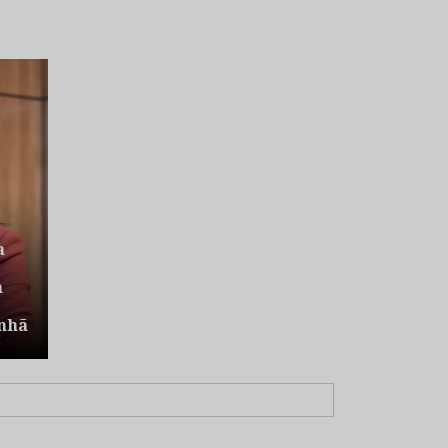
a
a
nhã