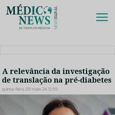
Skip
to
content
Médico News
Dar voz à experiência clínica dos profissionais de saúde
no nosso país, através de depoimentos dos key opinion
leaders das respetivas especialidades.
A relevância da investigação
de translação na pré-diabetes
quinta-feira, 09 maio 24 12:55