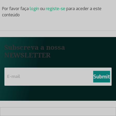
Por favor faça
login
ou
registe-se
para aceder a este
conteúdo
Subscreva a nossa
NEWSLETTER
E
m
Submit
a
i
l
*