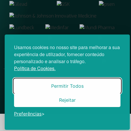
Usamos cookies no nosso site para melhorar a sua
experiência de utilizador, fornecer conteúdo
personalizado e analisar o tráfego.
Política de Cookies.
© News Farma 2026 | Todos os direitos reservados
O acesso à área reservada do Médico News e às suas newsletters
Permitir Todos
é restrito a profissionais de saúde.
|
Política de Cookies
Política de Privacidade
Rejeitar
Preferências