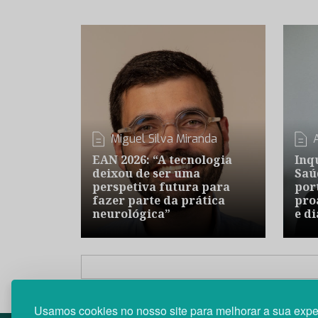
Miguel Silva Miranda
EAN 2026: “A tecnologia
Inq
deixou de ser uma
Saú
perspetiva futura para
por
fazer parte da prática
pro
neurológica”
e d
Usamos cookies no nosso site para melhorar a sua expe