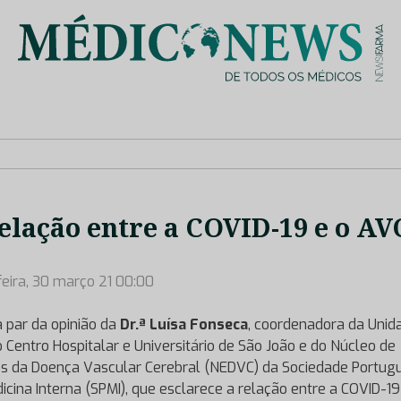
is de saúde no nosso país, através de depoimentos dos key opin
elação entre a COVID-19 e o AV
feira, 30 março 21 00:00
a par da opinião da
Dr.ª Luísa Fonseca
, coordenadora da Unid
 Centro Hospitalar e Universitário de São João e do Núcleo de
s da Doença Vascular Cerebral (NEDVC) da Sociedade Portug
icina Interna (SPMI), que esclarece a relação entre a COVID-19