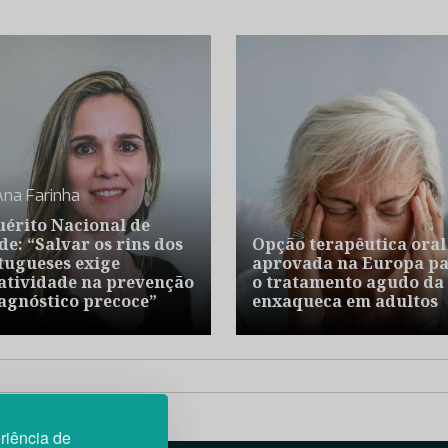
Ana Farinha
uérito Nacional de
de: “Salvar os rins dos
Opção terapêutica oral
tugueses exige
aprovada na Europa p
atividade na prevenção
o tratamento agudo da
iagnóstico precoce”
enxaqueca em adultos
riência de