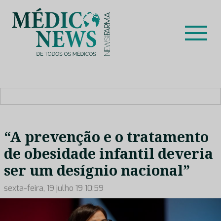
Skip
to
content
Médico News
Dar voz à experiência clínica dos profissionais de saúde
no nosso país, através de depoimentos dos key opinion
leaders das respetivas especialidades.
“A prevenção e o tratamento
de obesidade infantil deveria
ser um desígnio nacional”
sexta-feira, 19 julho 19 10:59