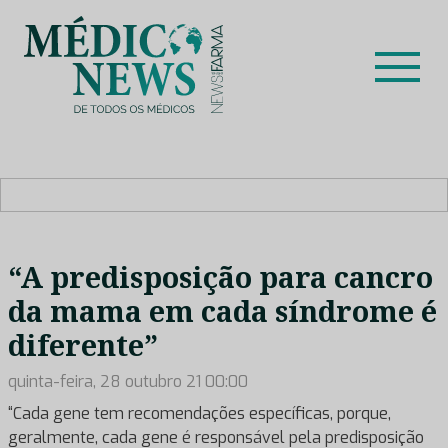
Skip
to
content
Médico News
Dar voz à experiência clínica dos profissionais de saúde
no nosso país, através de depoimentos dos key opinion
leaders das respetivas especialidades.
“A predisposição para cancro
da mama em cada síndrome é
diferente”
quinta-feira, 28 outubro 21 00:00
“Cada gene tem recomendações específicas, porque,
geralmente, cada gene é responsável pela predisposição