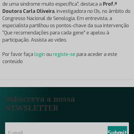
de uma síndrome muito específica”, destaca a
Prof.ª
Doutora Carla Oliveira
, investigadora no I3s, no âmbito do
Congresso Nacional de Senologia. Em entrevista, a
especialista partilhou os pontos-chave da sua intervenção
“Que recomendações para cada gene” e apelou à
participação. Assista ao vídeo.
Por favor faça
login
ou
registe-se
para aceder a este
conteúdo
Subscreva a nossa
NEWSLETTER
E
m
Submit