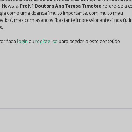
o News, a
Prof.ª Doutora Ana Teresa Timóteo
refere-se a e
gia como uma doença “muito importante, com muito mau
stico”, mas com avanços “bastante impressionantes” nos últ
s.
vor faça
login
ou
registe-se
para aceder a este conteúdo