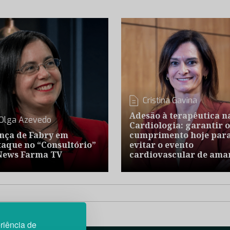
Cristina Gavina
Adesão à terapêutica n
Olga Azevedo
Cardiologia: garantir o
nça de Fabry em
cumprimento hoje par
taque no “Consultório”
evitar o evento
News Farma TV
cardiovascular de ama
riência de