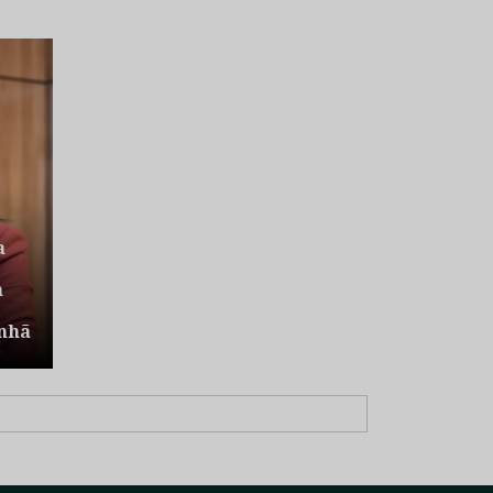
a
a
nhã