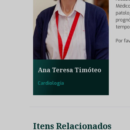
Médic
patolo
prognó
tempo
Por fa
Ana Teresa Timóteo
Cardiologia
Itens Relacionados