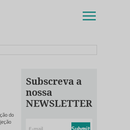
ion leaders das respetivas especialidades.
Subscreva a
nossa
NEWSLETTER
ução do
E
njeção
m
Submit