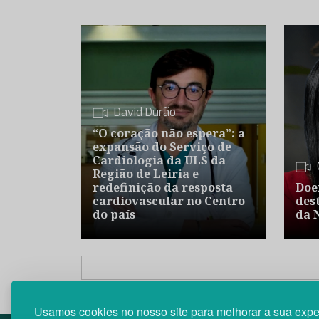
David Durão
“O coração não espera”: a
expansão do Serviço de
Cardiologia da ULS da
Região de Leiria e
redefinição da resposta
Doe
cardiovascular no Centro
des
do país
da 
Usamos cookies no nosso site para melhorar a sua expe