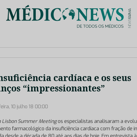
is de saúde no nosso país, através de depoimentos dos key opin
nsuficiência cardíaca e os seus
nços “impressionantes”
eira, 10 julho 18 00:00
h Lisbon Summer Meeting
os especialistas analisaram a evol
ento farmacológico da insuficiência cardíaca com fração de i
da desde a década de 80 até aos dias de hoje. Em entrevista à