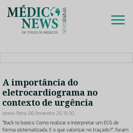
Skip
to
content
Médico News
Dar voz à experiência clínica dos profissionais de saúde
no nosso país, através de depoimentos dos key opinion
leaders das respetivas especialidades.
A importância do
eletrocardiograma no
contexto de urgência
sexta-feira, 06 fevereiro 26 15:30
“Back to basics: Como realizar e interpretar um ECG de
forma sistematizada. E o que valorizar no traçado?”, foram