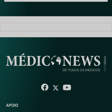
i
l
*
APOIO