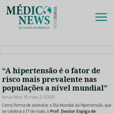
Skip
to
content
Médico News
Dar voz à experiência clínica dos profissionais de saúde
no nosso país, através de depoimentos dos key opinion
leaders das respetivas especialidades.
“A hipertensão é o fator de
risco mais prevalente nas
populações a nível mundial”
terça-feira, 18 maio 21 00:00
Como forma de assinalar o Dia Mundial da Hipertensão, que
se celebra a 17 de maio, o
Prof. Doutor Espiga de