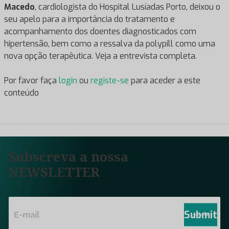
Macedo
, cardiologista do Hospital Lusíadas Porto, deixou o
seu apelo para a importância do tratamento e
acompanhamento dos doentes diagnosticados com
hipertensão, bem como a ressalva da polypill como uma
nova opção terapêutica. Veja a entrevista completa.
Por favor faça
login
ou
registe-se
para aceder a este
conteúdo
Subscreva a nossa
NEWSLETTER
E
m
Submit
a