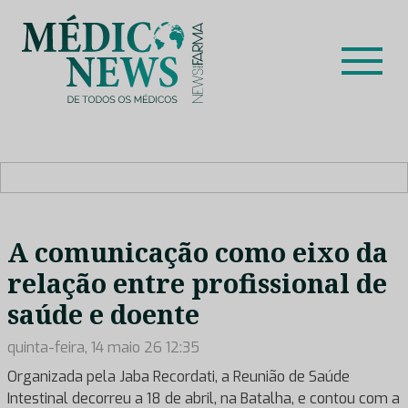
Skip
to
content
Médico News
Dar voz à experiência clínica dos profissionais de saúde
no nosso país, através de depoimentos dos key opinion
leaders das respetivas especialidades.
A comunicação como eixo da
relação entre profissional de
saúde e doente
quinta-feira, 14 maio 26 12:35
Organizada pela Jaba Recordati, a Reunião de Saúde
Intestinal decorreu a 18 de abril, na Batalha, e contou com a