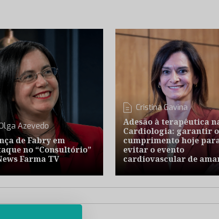
Cristina Gavina
Adesão à terapêutica n
Olga Azevedo
Cardiologia: garantir o
nça de Fabry em
cumprimento hoje par
taque no “Consultório”
evitar o evento
News Farma TV
cardiovascular de ama