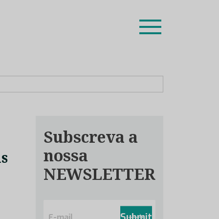
ion leaders das respetivas especialidades.
Subscreva a
nossa
as
NEWSLETTER
E
m
Submit