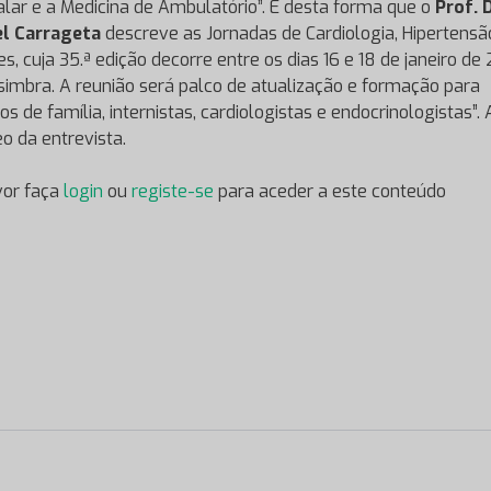
alar e a Medicina de Ambulatório”. É desta forma que o
Prof. 
l Carrageta
descreve as Jornadas de Cardiologia, Hipertensã
es, cuja 35.ª edição decorre entre os dias 16 e 18 de janeiro de
imbra. A reunião será palco de atualização e formação para
s de família, internistas, cardiologistas e endocrinologistas”. 
eo da entrevista.
vor faça
login
ou
registe-se
para aceder a este conteúdo