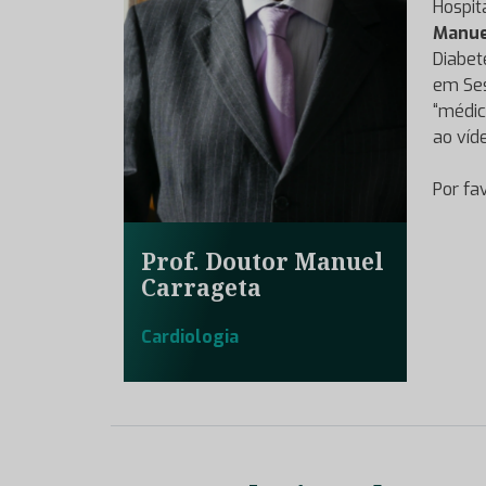
Hospit
Manue
Diabet
em Ses
“médico
ao víd
Por fa
Prof. Doutor Manuel
Carrageta
Cardiologia