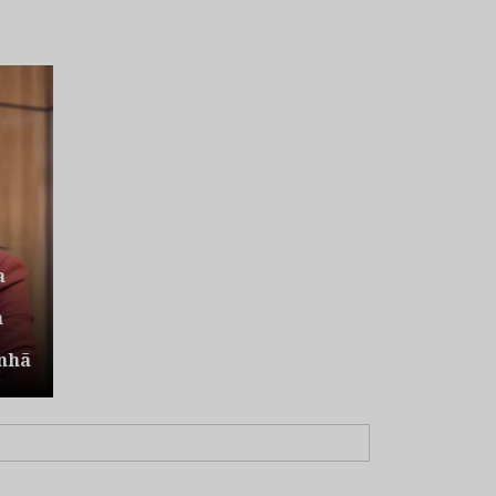
a
a
nhã