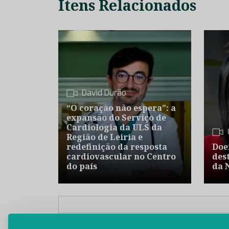
Itens Relacionados
David Durão
“O coração não espera”: a
expansão do Serviço de
Cardiologia da ULS da
Região de Leiria e
redefinição da resposta
Doe
cardiovascular no Centro
des
do país
da 