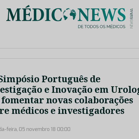
is de saúde no nosso país, através de depoimentos dos key opin
 Simpósio Português de
estigação e Inovação em Urolo
 fomentar novas colaborações
re médicos e investigadores
a-feira, 05 novembro 18 00:00