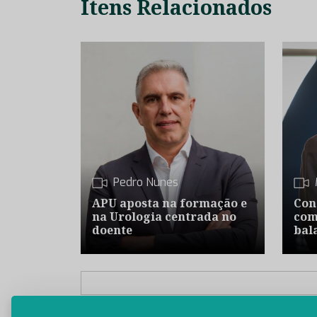
Itens Relacionados
Pedro Nunes
APU aposta na formação e
Con
na Urologia centrada no
com
doente
bal