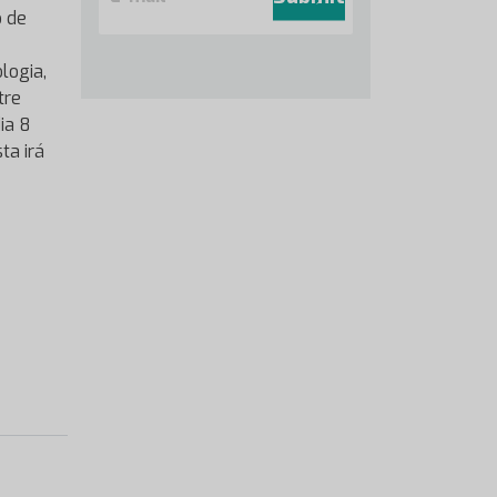
a
o de
i
l
logia,
*
tre
ia 8
ta irá