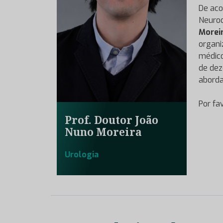
De aco
Neuroc
Morei
organi
médico
de dez
aborda
Por fa
Prof. Doutor João
Nuno Moreira
Urologia