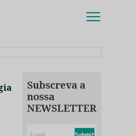
ion leaders das respetivas especialidades.
Subscreva a
gia
nossa
NEWSLETTER
E
m
Submit